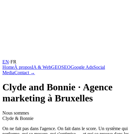
EN
·
FR
Home
À propos
IA & Web
GEO
SEO
Google Ads
Social
Media
Contact →
Clyde and Bonnie · Agence
marketing à Bruxelles
Nous sommes
Clyde & Bonnie
On ne fait pas dans l'agence. On fait dans le score. Un système qui
performe, qui se mesure, qui s'optimise — et qui se prouve dans les