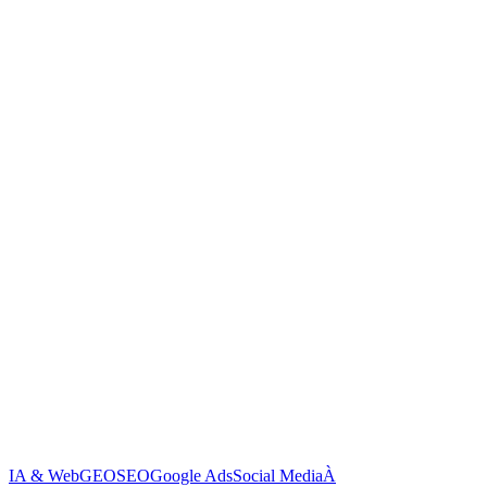
IA & Web
GEO
SEO
Google Ads
Social Media
À